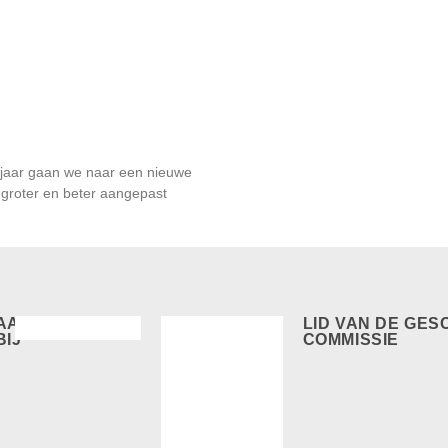
 jaar gaan we naar een nieuwe
l groter en beter aangepast
AANGESLOTEN
LID VAN DE GES
BIJ
COMMISSIE