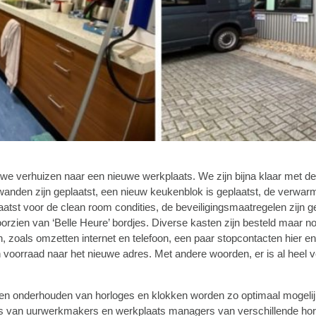
we verhuizen naar een nieuwe werkplaats. We zijn bijna klaar met de 
anden zijn geplaatst, een nieuw keukenblok is geplaatst, de verwarmi
laatst voor de clean room condities, de beveiligingsmaatregelen zijn g
rzien van ‘Belle Heure’ bordjes. Diverse kasten zijn besteld maar nog
 zoals omzetten internet en telefoon, een paar stopcontacten hier e
 voorraad naar het nieuwe adres. Met andere woorden, er is al heel v
n onderhouden van horloges en klokken worden zo optimaal mogelijk 
nis van uurwerkmakers en werkplaats managers van verschillende 