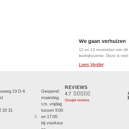
We gaan verhuizen
12 en 13 november van dit
bedrijfsruimte. Deze is vee
Lees Verder
REVIEWS
eweg 19 D-6
Geopend:





4.7
st
maandag
Google reviews
t.m. vrijdag
2 20 31
tussen 9:00
en 17:00
bij voorkeur